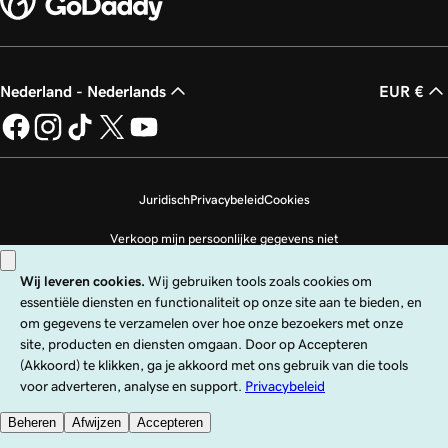
Nederland - Nederlands
EUR €
Juridisch
Privacybeleid
Cookies
Verkoop mijn persoonlijke gegevens niet
Copyright © 1999 - 2026 GoDaddy Operating Company, LLC. Alle rechten
voorbehouden. Het GoDaddy-woordmerk is een geregistreerd handelsmerk
van GoDaddy Operating Company, LLC in de VS en andere landen. Het logo
‘GO‘ is een geregistreerd handelsmerk van GoDaddy.com, LLC in de VS.
Voor het gebruik van deze site gelden uitdrukkelijke gebruiksvoorwaarden.
Door deze site te gebruiken, ga je ermee akkoord gebonden te zijn aan deze
Universele servicevoorwaarden
.