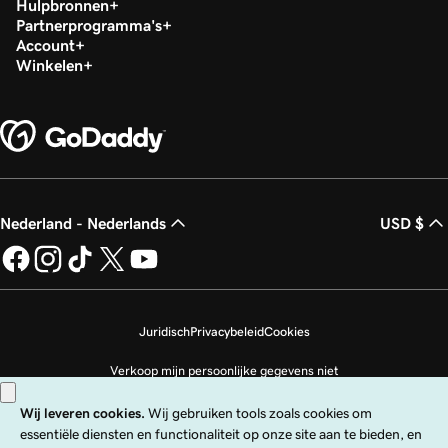
Hulpbronnen
Partnerprogramma's
Account
Winkelen
Nederland - Nederlands
USD $
Juridisch
Privacybeleid
Cookies
Verkoop mijn persoonlijke gegevens niet
Copyright © 1999 - 2026 GoDaddy Operating Company, LLC. Alle rechten
voorbehouden. Het GoDaddy-woordmerk is een geregistreerd handelsmerk
van GoDaddy Operating Company, LLC in de VS en andere landen. Het logo