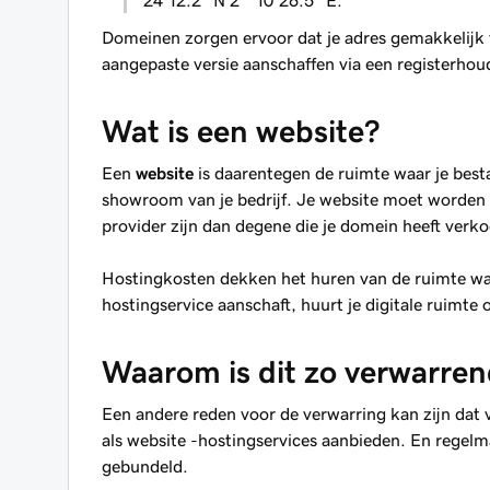
24'12.2 "N 2 ° 10'26.5" E.
Domeinen zorgen ervoor dat je adres gemakkelijk t
aangepaste versie aanschaffen via een registerho
Wat is een website?
Een
website
is daarentegen de ruimte waar je best
showroom van je bedrijf. Je website moet worden 
provider zijn dan degene die je domein heeft verko
Hostingkosten dekken het huren van de ruimte waar
hostingservice aanschaft, huurt je digitale ruimt
Waarom is dit zo verwarre
Een andere reden voor de verwarring kan zijn dat
als website -hostingservices aanbieden. En regel
gebundeld.