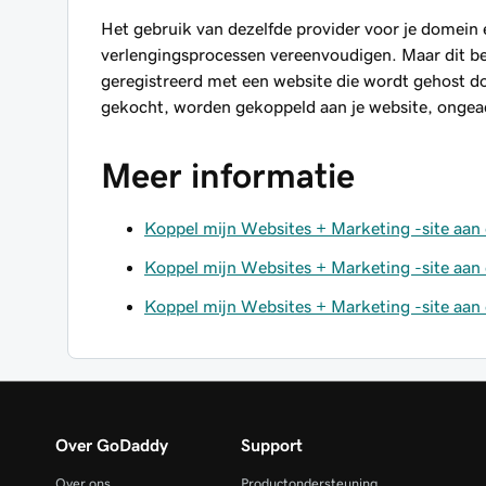
Het gebruik van dezelfde provider voor je domein e
verlengingsprocessen vereenvoudigen. Maar dit bet
geregistreerd met een website die wordt gehost d
gekocht, worden gekoppeld aan je website, ongea
Meer informatie
Koppel mijn Websites + Marketing -site aan
Koppel mijn Websites + Marketing -site aan
Koppel mijn Websites + Marketing -site aan
Over GoDaddy
Support
Over ons
Productondersteuning