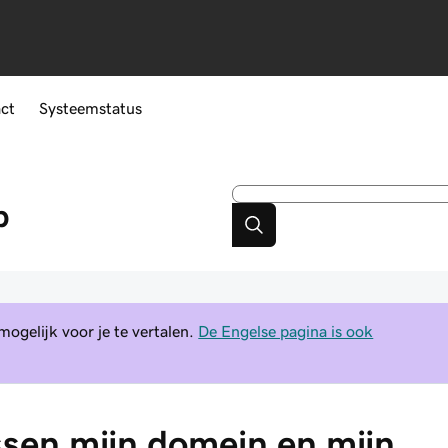
ct
Systeemstatus
p
gelijk voor je te vertalen.
De Engelse pagina is ook
ussen mijn domein en mijn