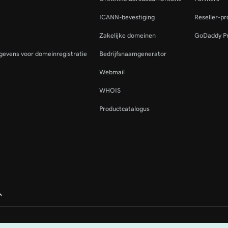
ICANN-bevestiging
Reseller-p
Zakelijke domeinen
GoDaddy P
gevens voor domeinregistratie
Bedrijfsnaamgenerator
Webmail
WHOIS
Productcatalogus