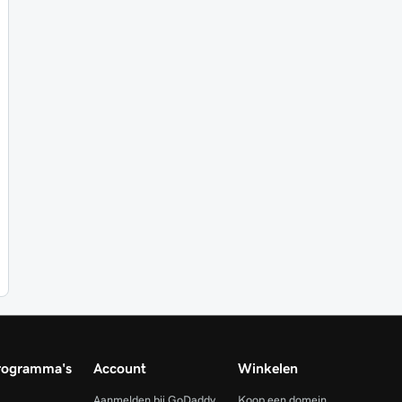
rogramma's
Account
Winkelen
Aanmelden bij GoDaddy
Koop een domein