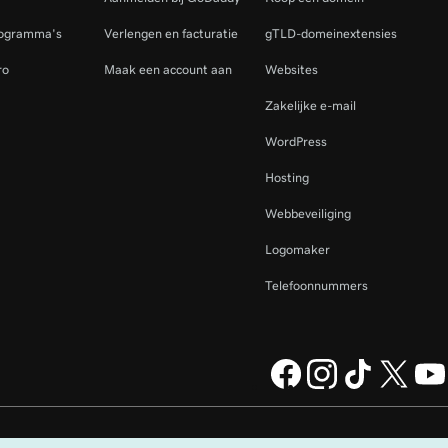
rogramma's
Verlengen en facturatie
gTLD-domeinextensies
ro
Maak een account aan
Websites
Zakelijke e-mail
WordPress
Hosting
Webbeveiliging
Logomaker
Telefoonnummers