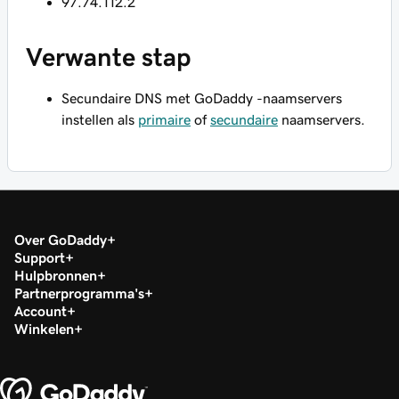
97.74.112.2
Verwante stap
Secundaire DNS met GoDaddy -naamservers
instellen als
primaire
of
secundaire
naamservers.
Over GoDaddy
Support
Hulpbronnen
Partnerprogramma's
Account
Winkelen