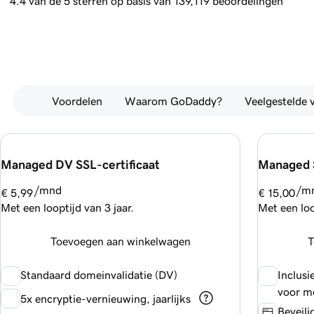
4.4 van de 5 sterren op basis van 139,119 beoordelingen
Voordelen
Waarom GoDaddy?
Veelgestelde 
Managed DV SSL-certificaat
Managed S
/mnd
/m
€ 5,99
€ 15,00
Met een looptijd van 3 jaar.
Met een loo
Toevoegen aan winkelwagen
T
Standaard domeinvalidatie (DV)
Inclusi
voor m
5x encryptie-vernieuwing, jaarlijks
Beveili