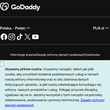
Polska - Polski
PLN zł
Informacje prawne
Zasady ochrony danych osobowych
Ciasteczka
Zakaz sprzedaży moich danych osobowych
Copyright © 1999 - 2026 GoDaddy Operating Company, LLC. Wszelkie prawa
zastrzeżone. Znak słowny GoDaddy jest zastrzeżonym znakiem towarowym
firmy GoDaddy Operating Company, LLC w Stanach Zjednoczonych i innych
krajach. Logo „GO” jest zastrzeżonym znakiem towarowym firmy
GoDaddy.com, LLC w Stanach Zjednoczonych.
Korzystanie z tej witryny podlega wyraźnie określonym warunkom
użytkowania. Korzystając z tej witryny, akceptujesz zobowiązania wynikające z