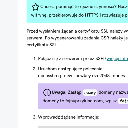
Chcesz pominąć te ręczne czynności? Nasz
witrynę, przekierowuje do HTTPS i rozwiązuje
Przed wysłaniem żądania certyfikatu SSL należy 
serwera. Po wygenerowaniu żądania CSR należy je 
certyfikatu SSL.
Połącz się z serwerem przez SSH (
więcej inf
Uruchom następujące polecenie:
openssl req -new -newkey rsa:2048 -nodes 
Uwaga:
Zastąp
domeny nazwą z
nazwę
domeny to fajnyprzyklad.com, wpisz
faj
Wprowadź żądane informacje: