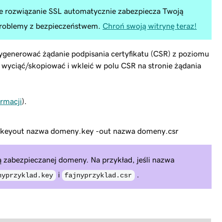
e rozwiązanie SSL automatycznie zabezpiecza Twoją
 problemy z bezpieczeństwem.
Chroń swoją witrynę teraz!
wygenerować żądanie podpisania certyfikatu (CSR) z poziomu
wyciąć/skopiować i wkleić w polu CSR na stronie żądania
ormacji
).
-keyout
nazwa domeny
.key -out
nazwa domeny
.csr
abezpieczanej domeny. Na przykład, jeśli nazwa
i
.
nyprzyklad.key
fajnyprzyklad.csr