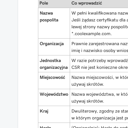
Pole
Co wprowadzić
Nazwa
W pełni kwalifikowana nazw
pospolita
Jeśli żądasz certyfikatu dl
lewej strony nazwy pospolit
*.coolexample.com
.
Organizacja
Prawnie zarejestrowana nazw
imię i nazwisko osoby wniosk
Jednostka
W razie potrzeby wprowadź
organizacyjna
CSR nie jest konieczne okreś
Miejscowość
Nazwa miejscowości, w które
używaj skrótów.
Województwo
Nazwa województwa, w który
używaj skrótów.
Kraj
Dwuliterowy, zgodny ze s
w którym organizacja jest p
Hasło
(
Opcjonalnie
): Hasło do cer