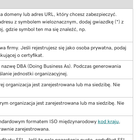
a domeny lub adres URL, który chcesz zabezpieczyć.
a adresu z symbolem wieloznacznym, dodaj gwiazdkę (*) z
ej, gdzie symbol ten ma się znaleźć, np.
a firmy. Jeśli rejestrujesz się jako osoba prywatna, podaj
ującej o certyfikat.
 nazwę DBA (Doing Business As). Podczas generowania
lanie jednostki organizacyjnej.
j organizacja jest zarejestrowana lub ma siedzibę. Nie
m organizacja jest zarejestrowana lub ma siedzibę. Nie
tandardowym formatem ISO międzynarodowy
kod kraju
,
rawnie zarejestrowana.
tyfikatu SSL. Jeśli to pole pozostanie puste, certyfikat SSL