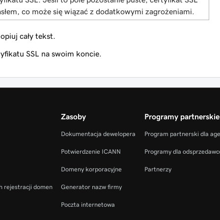
asłem, co może się wiązać z dodatkowymi zagrożeniami.
piuj cały tekst.
tyfikatu SSL na swoim koncie.
Zasoby
Programy partnerskie
Dokumentacja dewelopera
Program partnerski dla ag
Potwierdzenie ICANN
Programy dla odsprzedaw
Domeny korporacyjne
Partnerzy
h rejestracji domen
Generator nazw firmy
Poczta internetowa