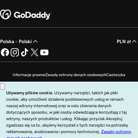
Polska - Polski
PLN zł
Informacje prawne
Zasady ochrony danych osobowych
Ciasteczka
Zakaz sprzedaży moich danych osobowych
Copyright © 1999 - 2026 GoDaddy Operating Company, LLC. Wszelkie prawa
zastrzeżone. Znak słowny GoDaddy jest zastrzeżonym znakiem towarowym
firmy GoDaddy Operating Company, LLC w Stanach Zjednoczonych i innych
krajach. Logo „GO” jest zastrzeżonym znakiem towarowym firmy
GoDaddy.com, LLC w Stanach Zjednoczonych.
Korzystanie z tej witryny podlega wyraźnie określonym warunkom