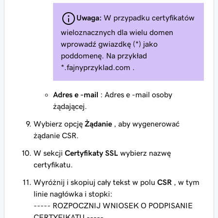
Uwaga:
W przypadku certyfikatów
wieloznacznych dla wielu domen
wprowadź gwiazdkę (*) jako
poddomenę. Na przykład
*.fajnyprzyklad.com
.
Adres e -mail
: Adres e -mail osoby
żądającej.
Wybierz opcję
Żądanie
, aby wygenerować
żądanie CSR.
W sekcji
Certyfikaty SSL
wybierz nazwę
certyfikatu.
Wyróżnij i skopiuj cały tekst w polu
CSR
, w tym
linie nagłówka i stopki:
----- ROZPOCZNIJ WNIOSEK O PODPISANIE
CERTYFIKATU -----