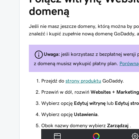
domeną
Jeśli nie masz jeszcze domeny, którą można by p
znaleźć i kupić zupełnie nową domenę GoDaddy, a 
Uwaga:
jeśli korzystasz z bezpłatnej wersj
z domeną musisz wykupić płatny plan.
Porównaj
Przejdź do
strony produktu
GoDaddy.
Przewiń w dół, rozwiń
Websites + Marketing
Wybierz opcję
Edytuj witrynę
lub
Edytuj str
Wybierz opcję
Ustawienia
.
Obok nazwy domeny wybierz
Zarządzaj
.