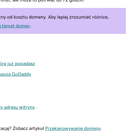
żny od kosztu domeny. Aby lepiej zrozumieć różnice,
a temat domen
.
rą już posiadasz
 spoza GoDaddy
y adresu witryny
.
zację? Zobacz artykuł
Przekierowywanie domeny
.