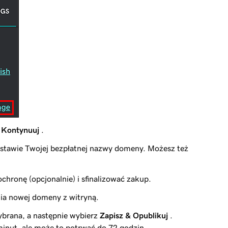
e
Kontynuuj
.
stawie Twojej bezpłatnej nazwy domeny. Możesz też
chronę (opcjonalnie) i sfinalizować zakup.
nia nowej domeny z witryną.
ybrana, a następnie wybierz
Zapisz & Opublikuj
.
inut, ale może to potrwać do 72 godzin.