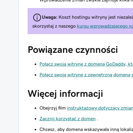
Uwaga:
Koszt hostingu witryny jest niezale
skorzystaj z naszego
kursu wprowadzającego n
Powiązane czynności
Połącz swoją witrynę z domeną GoDaddy, któ
Połącz swoją witrynę z zewnętrzną domeną
Więcej informacji
Obejrzyj film
instruktażowy dotyczący zmian
Zacznij korzystać z domen
.
Chcesz, aby domena wskazywała inną lokali