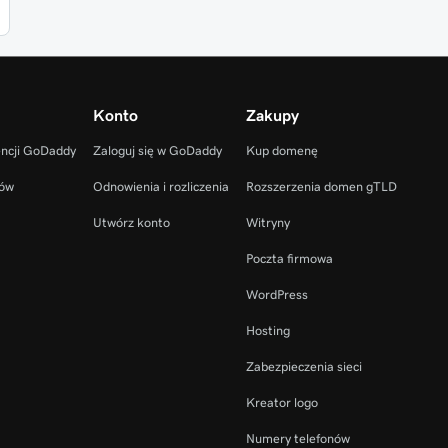
Konto
Zakupy
encji GoDaddy
Zaloguj się w GoDaddy
Kup domenę
ców
Odnowienia i rozliczenia
Rozszerzenia domen gTLD
Utwórz konto
Witryny
Poczta firmowa
WordPress
Hosting
Zabezpieczenia sieci
Kreator logo
Numery telefonów