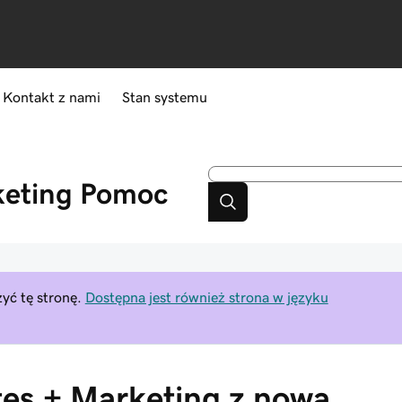
Kontakt z nami
Stan systemu
keting
Pomoc
yć tę stronę.
Dostępna jest również strona w języku
tes + Marketing z nową