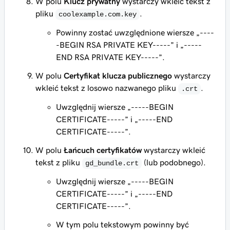
W polu
Klucz prywatny
wystarczy wkleić tekst z
pliku
.
coolexample.com.key
Powinny zostać uwzględnione wiersze
„----
-BEGIN RSA PRIVATE KEY-----”
i
„-----
END RSA PRIVATE KEY-----”
.
W polu
Certyfikat klucza publicznego
wystarczy
wkleić tekst z
losowo nazwanego pliku
.
.crt
Uwzględnij wiersze
„-----BEGIN
CERTIFICATE-----”
i
„-----END
CERTIFICATE-----”
.
W polu
Łańcuch certyfikatów
wystarczy wkleić
tekst z pliku
(lub podobnego)
.
gd_bundle.crt
Uwzględnij wiersze
„-----BEGIN
CERTIFICATE-----”
i
„-----END
CERTIFICATE-----”
.
W tym polu tekstowym powinny być