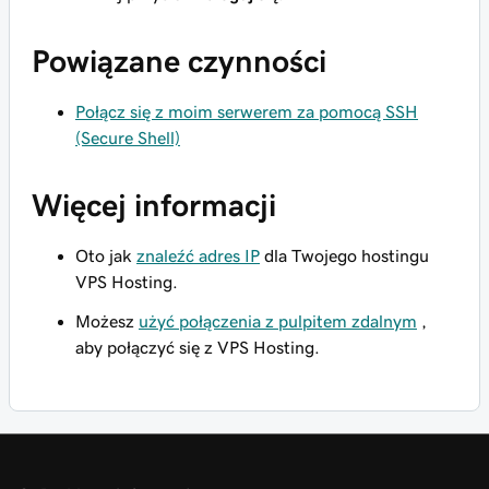
Powiązane czynności
Połącz się z moim serwerem za pomocą SSH
(Secure Shell)
Więcej informacji
Oto jak
znaleźć adres IP
dla Twojego hostingu
VPS Hosting.
Możesz
użyć połączenia z pulpitem zdalnym
,
aby połączyć się z VPS Hosting.