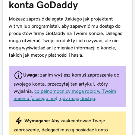
konta GoDaddy
Możesz zaprosić delegata (takiego jak projektant
witryn lub programista), aby zapewnić mu dostęp do
produktów firmy GoDaddy na Twoim koncie. Delegaci
mogą otwierać Twoje produkty i ich używać, ale nie
mogą wyświetlać ani zmieniać informacji o koncie,
takich jak metody płatności i hasła.
Uwaga:
zanim wyślesz komuś zaproszenie do
swojego konta, przeczytaj ten artykuł, który
wyjaśnia,
co pełnomocnicy mogą robić w Twoim
imieniu (a czego nie), gdy mają dostęp
.
Wymagane:
Aby zaakceptować Twoje
zaproszenie, delegaci muszą posiadać konto