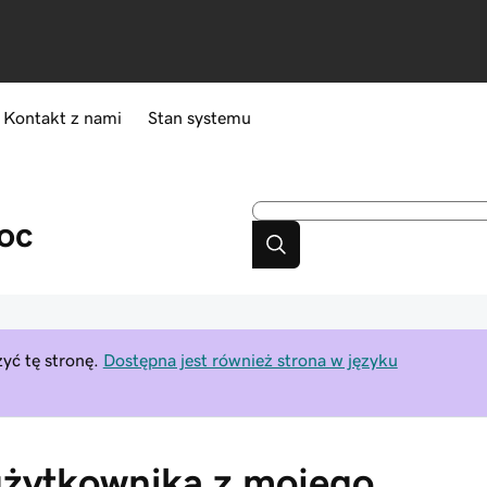
Kontakt z nami
Stan systemu
oc
yć tę stronę.
Dostępna jest również strona w języku
żytkownika z mojego