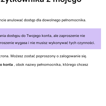
cie anulować dostęp dla dowolnego pełnomocnika.
ania dostępu do Twojego konta, ale zaproszenie nie
roszenie wygasa i nie musisz wykonywać tych czynności.
trona. Możesz zostać poproszony o zalogowanie się.
go konta
, obok nazwy pełnomocnika, którego chcesz