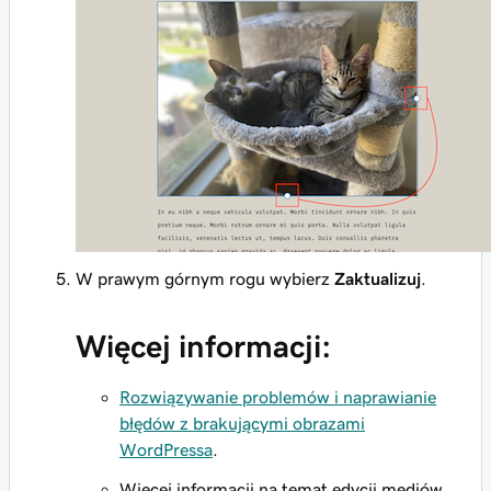
W prawym górnym rogu wybierz
Zaktualizuj
.
Więcej informacji:
Rozwiązywanie problemów i naprawianie
błędów z brakującymi obrazami
WordPressa
.
Więcej informacji na temat edycji mediów