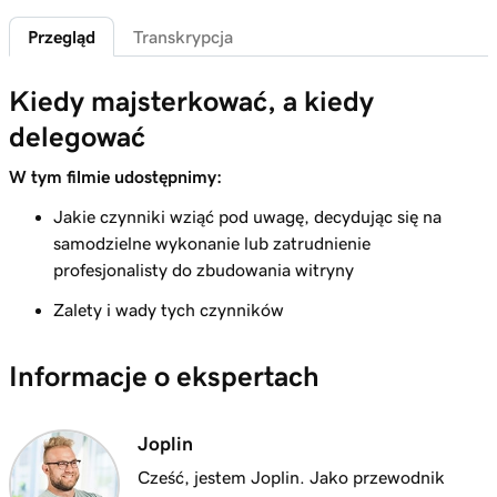
Lekcja 6 (z 11)
4m 5s
Przegląd
Transkrypcja
Wybierz pakiet e -mail
Lekcja 7 (z 11)
Kiedy majsterkować, a kiedy
47s
Prześlij dalej moją pocztę Microsoft 365
delegować
Lekcja 8 (z 11)
W tym filmie udostępnimy:
3m 12s
Zaplanuj swoją witrynę
Jakie czynniki wziąć pod uwagę, decydując się na
Lekcja 9 (z 11)
samodzielne wykonanie lub zatrudnienie
3m 28s
Kiedy majsterkować, a kiedy delegować
profesjonalisty do zbudowania witryny
Zalety i wady tych czynników
Lekcja 10 (z 11)
2m 29s
Zbuduj witrynę
Informacje o ekspertach
Lekcja 11 (z 11)
Zatrudnienie kogoś do zbudowania Twojej
3m 38s
Joplin
witryny
Cześć, jestem Joplin. Jako przewodnik