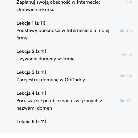
Zaplanuj swoją obecność w Internecie:
28s
Omówienie kursu
Lekcja 1 (z 11)
Podstawy obecności w Internecie dla mojej
2m 24s
firmy
Lekcja 2 (z 11)
2m 9s
Używanie domeny w firmie
Lekcja 3 (z 11)
2m 35s
Zarejestruj domenę w GoDaddy
Lekcja 4 (z 11)
Poruszaj się po objazdach związanych z
3m 57s
nazwami domen
Lekcja 5 (z 11)
1m 59s
Zalety profesjonalnego adresu e -mail