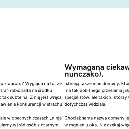
Wymagana ciekawa
nunczako).
op z obrotu? Wygląda na to, że
Istnieją także inne domeny, któ
rafi robić salta na środku
ma tak dobitnego przesłania ja
ż tak subtelna. Z nią jest wręcz
specjalistów, ale takich, którz
tawienie konkurencji w strachu.
dotychczas widziała.
, ale w obecnych czasach „ninja”
Chociaż sama nazwa domeny jes
opularny wśród osób z czarnym
w mgnieniu oka. Nie czekaj wię