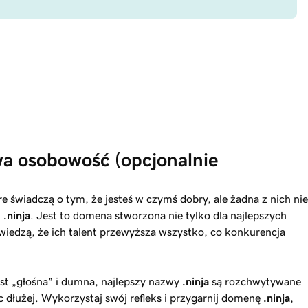
 osobowość (opcjonalnie 
re świadczą o tym, że jesteś w czymś dobry, ale żadna z nich nie
k
.ninja
. Jest to domena stworzona nie tylko dla najlepszych
y wiedzą, że ich talent przewyższa wszystko, co konkurencja
t „głośna” i dumna, najlepszy nazwy
.ninja
są rozchwytywane
c dłużej. Wykorzystaj swój refleks i przygarnij domenę
.ninja
,