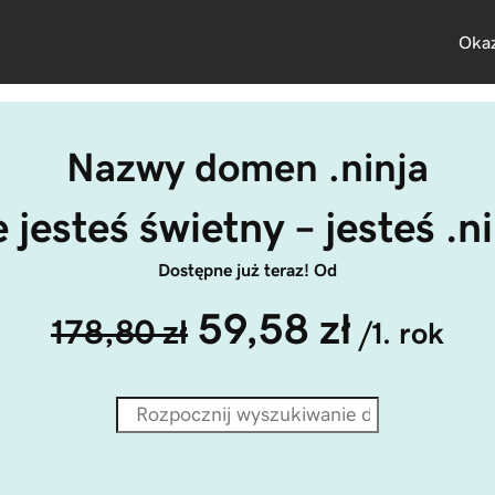
Okaz
Nazwy domen .ninja
 jesteś świetny – jesteś .n
Dostępne już teraz! Od
59,58 zł
178,80 zł
/1. rok