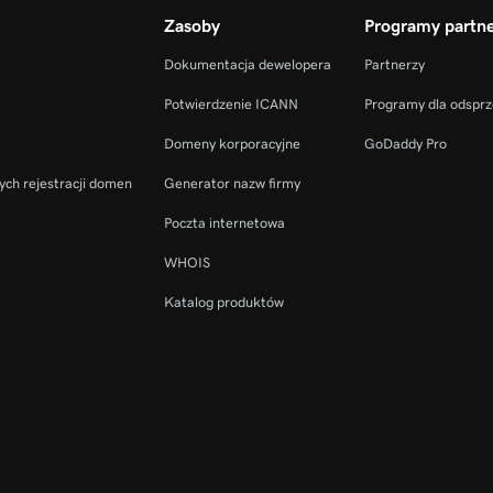
Zasoby
Programy partne
Dokumentacja dewelopera
Partnerzy
Potwierdzenie ICANN
Programy dla odspr
Domeny korporacyjne
GoDaddy Pro
ych rejestracji domen
Generator nazw firmy
Poczta internetowa
WHOIS
Katalog produktów