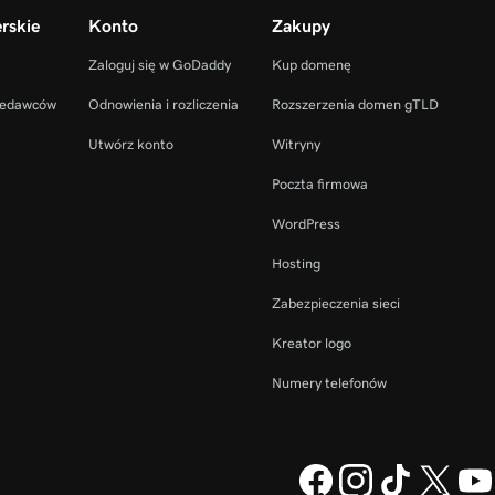
rskie
Konto
Zakupy
Zaloguj się w GoDaddy
Kup domenę
zedawców
Odnowienia i rozliczenia
Rozszerzenia domen gTLD
Utwórz konto
Witryny
Poczta firmowa
WordPress
Hosting
Zabezpieczenia sieci
Kreator logo
Numery telefonów