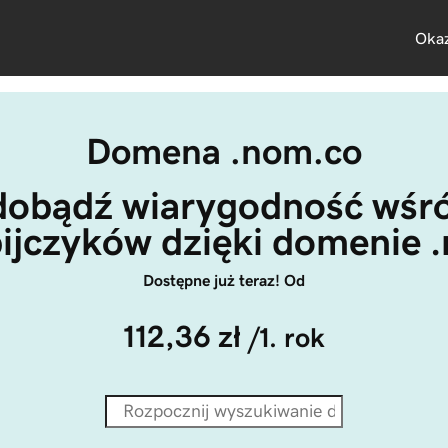
Okaz
Domena .nom.co
dobądź wiarygodność wśró
jczyków dzięki domenie 
Dostępne już teraz! Od
112,36 zł
/1. rok