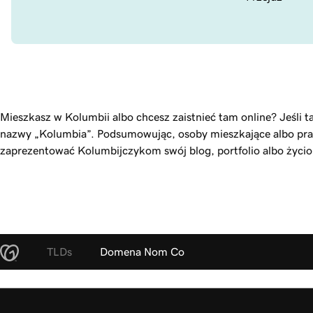
Mieszkasz w Kolumbii albo chcesz zaistnieć tam online? Jeśli 
nazwy „Kolumbia”. Podsumowując, osoby mieszkające albo pracu
zaprezentować Kolumbijczykom swój blog, portfolio albo życior
TLDs
Domena Nom Co