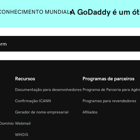
A GoDaddy é um óti
CONHECIMENTO MUNDIAL
orm
Recursos
Programas de parceiros
Documentação para desenvolvedores
Programa de Parceria para Agê
Confirmação ICANN
Programas para revendedores
Gerador de nome empresarial
Afiliados
 Domínio
Webmail
WHOIS