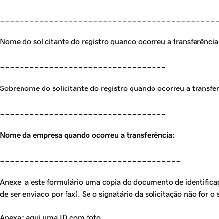
____________________________________________
Nome do solicitante do registro quando ocorreu a transferência
__________________________________
Sobrenome do solicitante do registro quando ocorreu a transfer
__________________________________
Nome da empresa quando ocorreu a transferência:
_____________________________________
Anexei a este formulário uma cópia do documento de identificaç
de ser enviado por fax). Se o signatário da solicitação não for 
Anexar aqui uma ID com foto