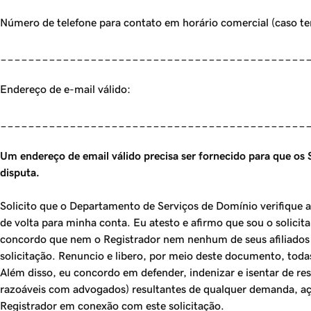
Número de telefone para contato em horário comercial (caso t
____________________________________________
Endereço de e-mail válido:
____________________________________________
Um endereço de email válido precisa ser fornecido para que os
disputa.
Solicito que o Departamento de Serviços de Domínio verifique a
de volta para minha conta. Eu atesto e afirmo que sou o solicitan
concordo que nem o Registrador nem nenhum de seus afiliados d
solicitação. Renuncio e libero, por meio deste documento, todas
Além disso, eu concordo em defender, indenizar e isentar de res
razoáveis com advogados) resultantes de qualquer demanda, ação
Registrador em conexão com este solicitação.