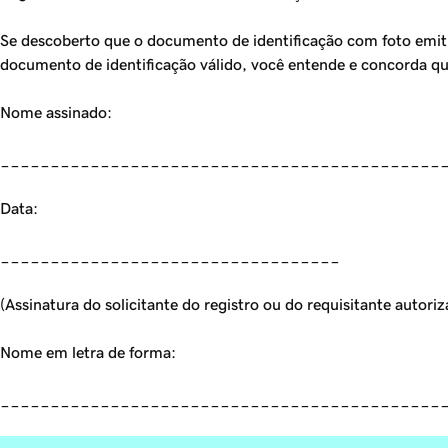
Se descoberto que o documento de identificação com foto emit
documento de identificação válido, você entende e concorda qu
Nome assinado:
____________________________________________
Data:
__________________________________
(Assinatura do solicitante do registro ou do requisitante autori
Nome em letra de forma:
____________________________________________