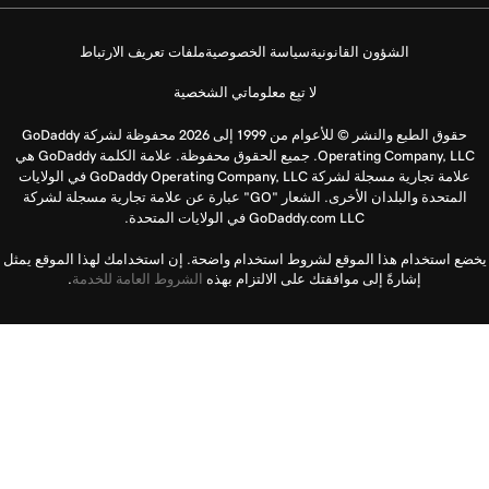
الشؤون القانونية
سياسة الخصوصية
ملفات تعريف الارتباط
لا تبِع معلوماتي الشخصية
حقوق الطبع والنشر © للأعوام من 1999 إلى 2026 محفوظة لشركة GoDaddy
Operating Company, LLC. جميع الحقوق محفوظة. علامة الكلمة GoDaddy هي
علامة تجارية مسجلة لشركة GoDaddy Operating Company, LLC في الولايات
المتحدة والبلدان الأخرى. الشعار "GO" عبارة عن علامة تجارية مسجلة لشركة
GoDaddy.com LLC في الولايات المتحدة.
يخضع استخدام هذا الموقع لشروط استخدام واضحة. إن استخدامك لهذا الموقع يمثل
إشارةً إلى موافقتك على الالتزام بهذه
الشروط العامة للخدمة
.