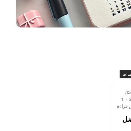
حداث
يناير 13,
1
·
 قراءة
ل