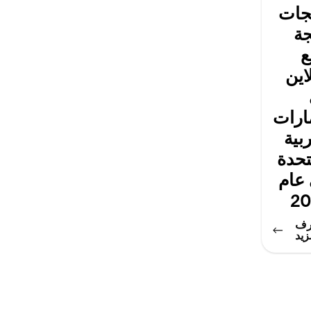
جات
جة
ع
اين
مارات
بية
تحدة
عام
2
رف
زيد