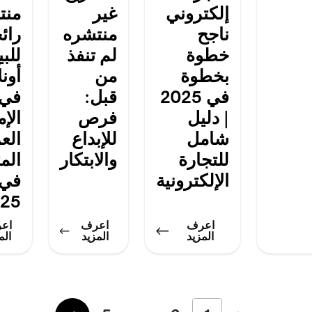
إلكتروني
غير
منت
ناجح
منتشره
رائ
خطوة
لم تنفذ
للبي
بخطوة
من
أونل
في 2025
قبل:
في
| دليل
فرص
الإ
شامل
للإبداع
العر
للتجارة
والابتكار
الم
الإلكترونية
في 
025
اعرف
اعرف
اع
المزيد
المزيد
الم