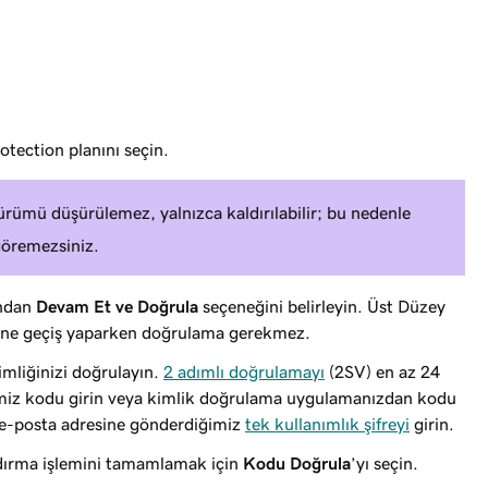
tection planını seçin.
ümü düşürülemez, yalnızca kaldırılabilir; bu nedenle
göremezsiniz.
ından
Devam Et ve Doğrula
seçeneğini belirleyin. Üst Düzey
ne geçiş yaparken doğrulama gerekmez.
mliğinizi doğrulayın.
2 adımlı doğrulamayı
(2SV) en az 24
imiz kodu girin veya kimlik doğrulama uygulamanızdan kodu
 e-posta adresine gönderdiğimiz
tek kullanımlık şifreyi
girin.
dırma işlemini tamamlamak için
Kodu Doğrula
’yı seçin.