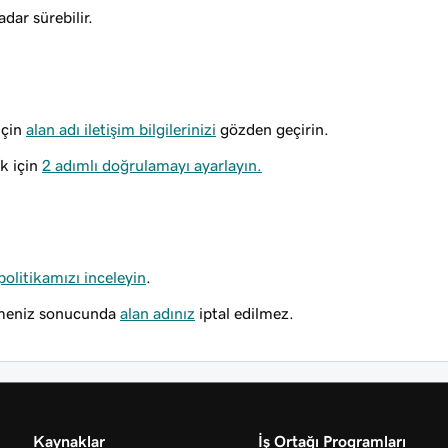
dar sürebilir.
için
alan adı iletişim bilgilerinizi
gözden geçirin.
ik için
2 adımlı doğrulamayı ayarlayın.
politikamızı inceleyin
.
rmeniz sonucunda
alan adınız
iptal edilmez
.
Kaynaklar
İş Ortağı Programları