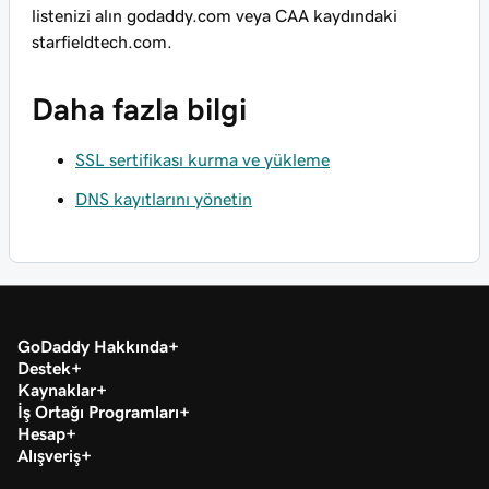
listenizi alın godaddy.com veya CAA kaydındaki
starfieldtech.com.
Daha fazla bilgi
SSL sertifikası kurma ve yükleme
DNS kayıtlarını yönetin
GoDaddy Hakkında
Destek
Kaynaklar
İş Ortağı Programları
Hesap
Alışveriş