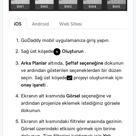
iOS
Android
Web Sitesi
GoDaddy mobil uygulamanıza giriş yapın.
Sağ üst köşede
Oluşturun
.
Arka Planlar
altında,
Şeffaf seçeneğine
dokunun
ve ardından gösterilen seçeneklerden bir düzen
seçin. Sağ üst köşede
projeyi oluşturmak için
onay işareti
.
Ekranın alt kısmında
Görsel
seçeneğine ve
ardından projenize eklemek istediğiniz görsele
dokunun.
Ekranın alt kısmındaki filtreler arasında gezinin.
Görsel üzerindeki etkisini görmek için birine
dokunun. Tüm filtreleri kaldırmak için
Yok