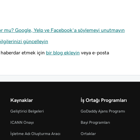
yor mu? Google, Yelp ve Facebook’a söylemeyi unutmayın
ilgilerinizi güncelleyin
n haberdar etmek için
bir blog ekleyin
veya e-posta
Kaynaklar
İş Ortağı Programları
Geliştirici Belgeleri
GoDaddy Ajans Programı
ICANN Onayı
Bayi Programları
İşletme Adı Oluşturma Aracı
Ortaklar