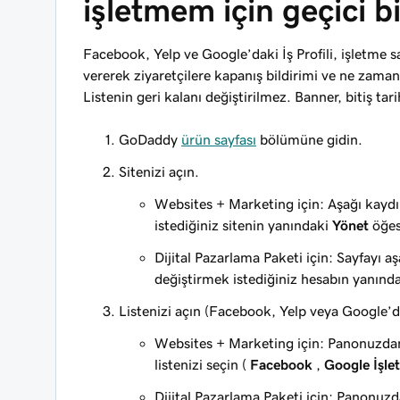
işletmem için geçici bi
Facebook, Yelp ve Google’daki İş Profili, işletme s
vererek ziyaretçilere kapanış bildirimi ve ne zama
Listenin geri kalanı değiştirilmez. Banner, bitiş tar
GoDaddy
ürün sayfası
bölümüne gidin.
Sitenizi açın.
Websites + Marketing için: Aşağı kayd
istediğiniz sitenin yanındaki
Yönet
öğes
Dijital Pazarlama Paketi için: Sayfayı a
değiştirmek istediğiniz hesabın yanınd
Listenizi açın (Facebook, Yelp veya Google’da
Websites + Marketing için: Panonuzd
listenizi seçin (
Facebook
,
Google İşlet
Dijital Pazarlama Paketi için: Panonuz