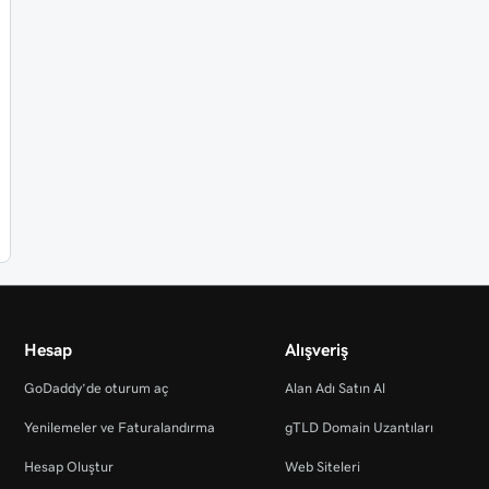
Hesap
Alışveriş
GoDaddy’de oturum aç
Alan Adı Satın Al
Yenilemeler ve Faturalandırma
gTLD Domain Uzantıları
Hesap Oluştur
Web Siteleri