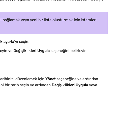
zi bağlamak veya yeni bir liste oluşturmak için istemleri
k ayarla'yı
seçin.
leyin ve
Değişiklikleri Uygula
seçeneğini belirleyin.
tarihinizi düzenlemek için
Yönet
seçeneğine ve ardından
ni bir tarih seçin ve ardından
Değişiklikleri Uygula
veya