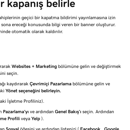
r kapanış belirle
ahiplerinin geçici bir kapatma bildirimi yayınlamasına izin
n sona ereceği konusunda bilgi veren bir banner oluşturur.
ihinde otomatik olarak kaldırılır.
ırarak
Websites + Marketing
bölümüne gelin ve değiştirmek
ini seçin.
şağı kaydırarak
Çevrimiçi Pazarlama
bölümüne gelin ve
aki
Yönet seçeneğini belirleyin.
ki İşletme Profiliniz).
an
Pazarlama'yı
ve ardından
Genel Bakış'ı
seçin. Ardından
me Profili
veya
Yelp
).
dan
Sosyal
öğesini ve ardından listenizi (
Facebook
,
Google