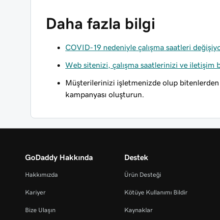
Daha fazla bilgi
COVID-19 nedeniyle çalışma saatleri değişi
Web sitenizi, çalışma saatlerinizi ve iletişim b
Müşterilerinizi işletmenizde olup bitenlerde
kampanyası oluşturun.
GoDaddy Hakkında
Destek
Hakkımızda
Ürün Desteği
Kariyer
Kötüye Kullanımı Bildir
Bize Ulaşın
Kaynaklar