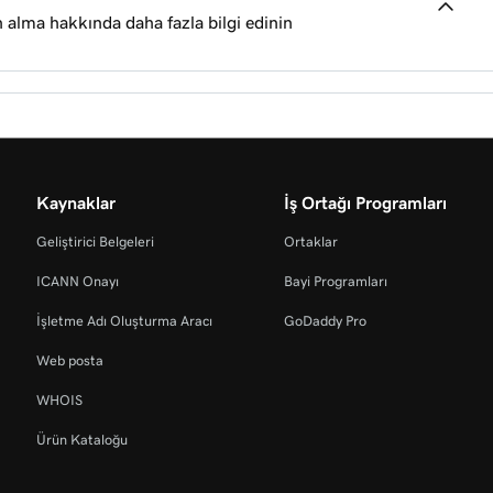
n alma hakkında daha fazla bilgi edinin
ın
f gönderme
a süreci
Kaynaklar
İş Ortağı Programları
Geliştirici Belgeleri
Ortaklar
eri satın alma
 verme
ICANN Onayı
Bayi Programları
İşletme Adı Oluşturma Aracı
GoDaddy Pro
zenleyin
Web posta
WHOIS
Ürün Kataloğu