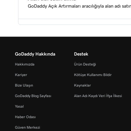
GoDaddy Açık Artırmaları aracılığıyla alan adı satı
GoDaddy Açık Artırmaları® için liste türleri
GoDaddy Açık Artırmaları®’nda alan adlarını aray
Alan adı girişime Satılık Lander ekleme
GoDaddy Açık Artırmaları® alan adları için tekli
GoDaddy Açık Artırmaları® teklif veren doğrulam
GoDaddy Hakkında
Destek
Hakkımızda
Ürün Desteği
GoDaddy Açık Artırmaları'nda Şimdi Satın Al listel
GoDaddy Açık Artırmaları® alan adları için teklif
Kariyer
Kötüye Kullanımı Bildir
Bize Ulaşın
Kaynaklar
GoDaddy Açık Artırmaları® hesap ayarlarınızı dü
GoDaddy Blog Sayfası
Alan Adı Kaydı Veri İfşa İlkesi
Yasal
Haber Odası
Güven Merkezi