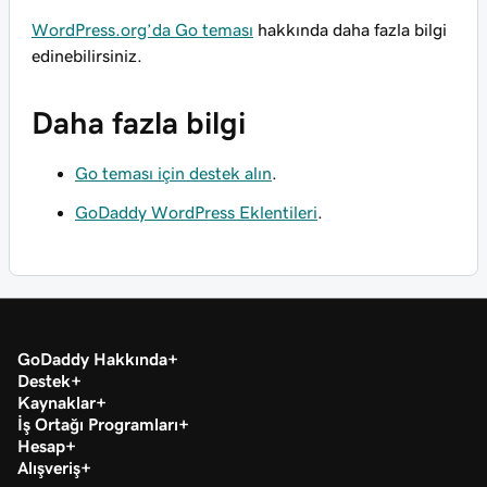
WordPress.org’da Go teması
hakkında daha fazla bilgi
edinebilirsiniz.
Daha fazla bilgi
Go teması için destek alın
.
GoDaddy WordPress Eklentileri
.
GoDaddy Hakkında
Destek
Kaynaklar
İş Ortağı Programları
Hesap
Alışveriş