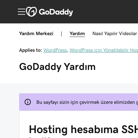
Yardım Merkezi
|
Yardım
Nasıl Yapılır
Videolar
Applies to:
WordPress
,
WordPress için Yönetilebilir Ho
GoDaddy
Yardım
Bu sayfayı sizin için çevirmek üzere elimizden g
Hosting hesabıma SSH