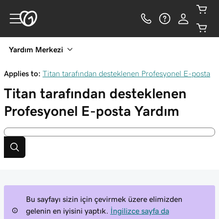
Yardım Merkezi
Applies to:
Titan tarafından desteklenen Profesyonel E-posta
Titan tarafından desteklenen
Profesyonel E-posta
Yardım
Bu sayfayı sizin için çevirmek üzere elimizden
gelenin en iyisini yaptık.
İngilizce sayfa da