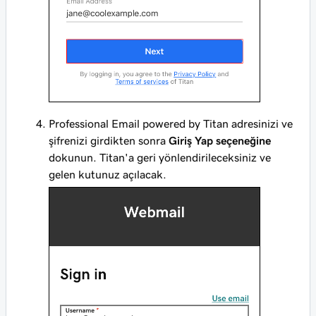
Professional Email powered by Titan adresinizi ve
şifrenizi girdikten sonra
Giriş Yap seçeneğine
dokunun. Titan'a geri yönlendirileceksiniz ve
gelen kutunuz açılacak.