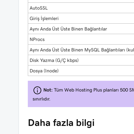
AutoSSL
Giriş İşlemleri
Aynı Anda Üst Üste Binen Bağlantılar
NProcs
Aynı Anda Üst Üste Binen MySQL Bağlantıları (kull
Disk Yazma (G/Ç kbps)
Dosya (Inode)
Not:
Tüm Web Hosting Plus planları 500 SM
sınırlıdır.
Daha fazla bilgi