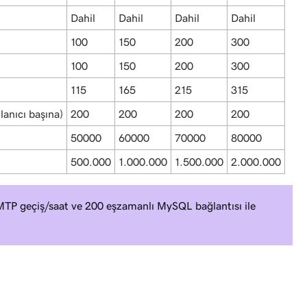
Dahil
Dahil
Dahil
Dahil
100
150
200
300
100
150
200
300
115
165
215
315
anıcı başına)
200
200
200
200
50000
60000
70000
80000
500.000
1.000.000
1.500.000
2.000.000
TP geçiş/saat ve 200 eşzamanlı MySQL bağlantısı ile