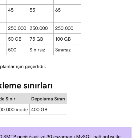
45
55
65
0
250.000
250.000
250.000
50 GB
75 GB
100 GB
500
Sınırsız
Sınırsız
lanlar için geçerlidir.
leme sınırları
de Sınırı
Depolama Sınırı
00.000 inode
400 GB
0 SMTP geçiş/saat ve 30 eşzamanlı MySQL bağlantısı ile