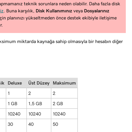
 yapmamanız teknik sorunlara neden olabilir. Daha fazla disk
iz
. Buna karşılık,
Disk Kullanımınız
veya
Dosyalarınız
n planınızı yükseltmeden önce destek ekibiyle iletişime
r.
aksimum miktarda kaynağa sahip olmasıyla bir hesabın diğer
ik
Deluxe
Üst Düzey
Maksimum
1
2
2
1 GB
1,5 GB
2 GB
10240
10240
10240
30
40
50