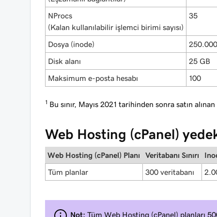
NProcs
35
(Kalan kullanılabilir işlemci birimi sayısı)
Dosya (inode)
250.00
Disk alanı
25 GB
Maksimum e-posta hesabı
100
1
Bu sınır, Mayıs 2021 tarihinden sonra satın alınan p
Web Hosting (cPanel) yedek
Web Hosting (cPanel) Planı
Veritabanı Sınırı
Ino
Tüm planlar
300 veritabanı
2.0
Not:
Tüm Web Hosting (cPanel) planları 50