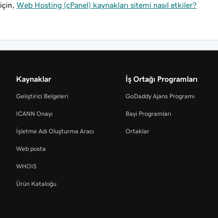
için,
Web Hosting (cPanel) kaynakları sitemi nasıl etkiler?
Kaynaklar
İş Ortağı Programları
Geliştirici Belgeleri
GoDaddy Ajans Programı
ICANN Onayı
Bayi Programları
İşletme Adı Oluşturma Aracı
Ortaklar
Web posta
WHOIS
Ürün Kataloğu