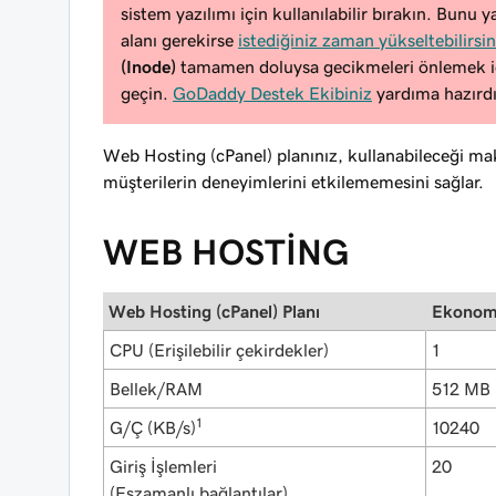
sistem yazılımı için kullanılabilir bırakın. Bunu
alanı gerekirse
istediğiniz zaman yükseltebilirsin
(Inode)
tamamen doluysa gecikmeleri önlemek içi
geçin.
GoDaddy Destek Ekibiniz
yardıma hazırdı
Web Hosting (cPanel) planınız, kullanabileceği m
müşterilerin deneyimlerini etkilememesini sağlar.
WEB HOSTİNG
Web Hosting (cPanel) Planı
Ekonom
CPU (Erişilebilir çekirdekler)
1
Bellek/RAM
512 MB
1
G/Ç (KB/s)
10240
Giriş İşlemleri
20
(Eşzamanlı bağlantılar)