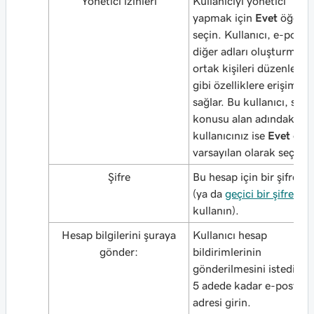
Yönetici izinleri
Kullanıcıyı yönetici
yapmak için
Evet
öğesin
seçin. Kullanıcı, e-posta
diğer adları oluşturma v
ortak kişileri düzenleme
gibi özelliklere erişim
sağlar. Bu kullanıcı, söz
konusu alan adındaki ilk
kullanıcınız ise
Evet
öğes
varsayılan olarak seçilir.
Şifre
Bu hesap için bir şifre gi
(ya da
geçici bir şifre
kullanın).
Hesap bilgilerini şuraya
Kullanıcı hesap
gönder:
bildirimlerinin
gönderilmesini istediğin
5 adede kadar e-posta
adresi girin.