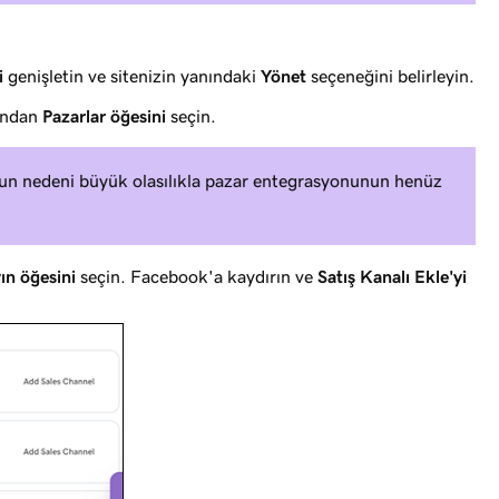
i
genişletin ve sitenizin yanındaki
Yönet
seçeneğini belirleyin.
dından
Pazarlar öğesini
seçin.
n nedeni büyük olasılıkla pazar entegrasyonunun henüz
ın öğesini
seçin. Facebook'a kaydırın ve
Satış Kanalı Ekle'yi