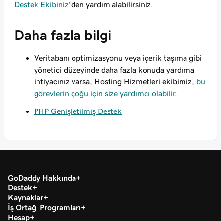
Destek Ekibiniz
’den yardım alabilirsiniz.
Daha fazla bilgi
Veritabanı optimizasyonu veya içerik taşıma gibi
yönetici düzeyinde daha fazla konuda yardıma
ihtiyacınız varsa, Hosting Hizmetleri ekibimiz,
bu
görevlerin çoğu için size yardımcı olabilir
.
PHP Genişletilmiş Destek
GoDaddy Hakkında
Destek
Kaynaklar
İş Ortağı Programları
Hesap