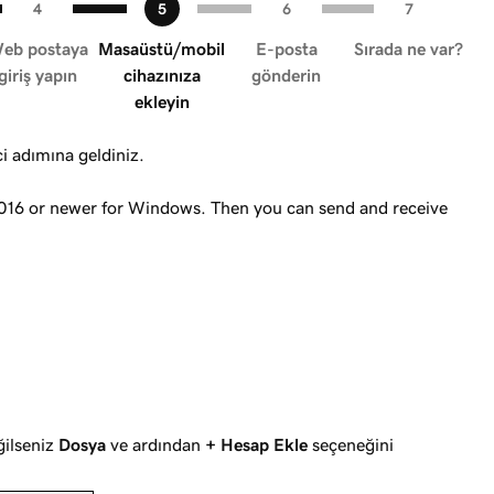
eb postaya
Masaüstü/mobil
E-posta
Sırada ne var?
giriş yapın
cihazınıza
gönderin
ekleyin
ci adımına geldiniz.
016 or newer for Windows. Then you can send and receive
ğilseniz
Dosya
ve ardından
+ Hesap Ekle
seçeneğini