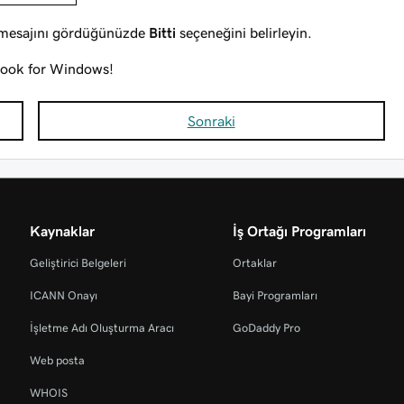
y mesajını gördüğünüzde
Bitti
seçeneğini belirleyin.
tlook for Windows!
Sonraki
Kaynaklar
İş Ortağı Programları
Geliştirici Belgeleri
Ortaklar
ICANN Onayı
Bayi Programları
İşletme Adı Oluşturma Aracı
GoDaddy Pro
Web posta
WHOIS