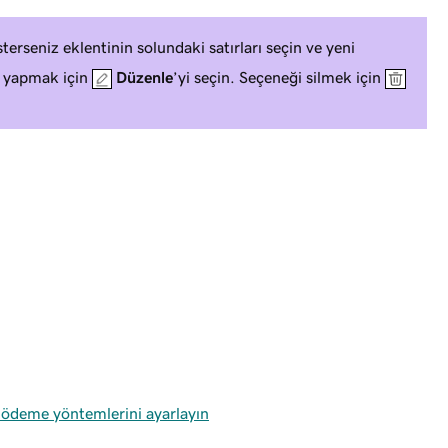
terseniz eklentinin solundaki satırları seçin ve yeni
ik yapmak için
Düzenle
’yi seçin. Seçeneği silmek için
 ödeme yöntemlerini ayarlayın