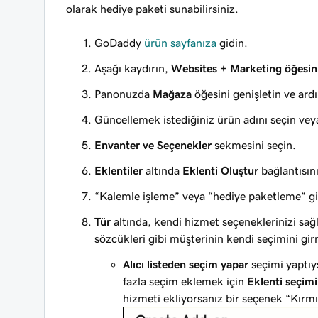
olarak hediye paketi sunabilirsiniz.
GoDaddy
ürün sayfanıza
gidin.
Aşağı kaydırın,
Websites + Marketing öğesin
Panonuzda
Mağaza
öğesini genişletin ve ar
Güncellemek istediğiniz ürün adını seçin ve
Envanter ve Seçenekler
sekmesini seçin.
Eklentiler
altında
Eklenti Oluştur
bağlantısını
“Kalemle işleme” veya “hediye paketleme” gibi
Tür
altında, kendi hizmet seçeneklerinizi sa
sözcükleri gibi müşterinin kendi seçimini gir
Alıcı listeden seçim yapar
seçimi yaptıy
fazla seçim eklemek için
Eklenti seçimi
hizmeti ekliyorsanız bir seçenek “Kırmız