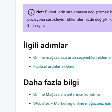
Not:
Eklentilerin sıralamasını değiştirmek is
pozisyona sürükleyin. Eklentilerinizde değişikl
Sil
’i seçin.
İlgili adımlar
Online mağazanıza ürün seçenekleri ekleme
Fiziksel ürünler ekleme
Daha fazla bilgi
Online Mağaza envanterinizi yönetme
Websites + Marketing online mağazanız için