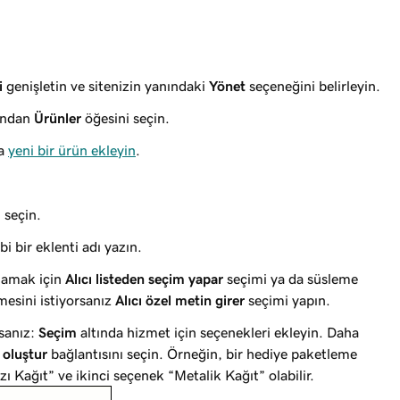
i
genişletin ve sitenizin yanındaki
Yönet
seçeneğini belirleyin.
dından
Ürünler
öğesini seçin.
ya
yeni bir ürün ekleyin
.
 seçin.
 bir eklenti adı yazın.
ğlamak için
Alıcı listeden seçim yapar
seçimi ya da süsleme
mesini istiyorsanız
Alıcı özel metin girer
seçimi yapın.
sanız:
Seçim
altında hizmet için seçenekleri ekleyin. Daha
 oluştur
bağlantısını seçin. Örneğin, bir hediye paketleme
ı Kağıt” ve ikinci seçenek “Metalik Kağıt” olabilir.