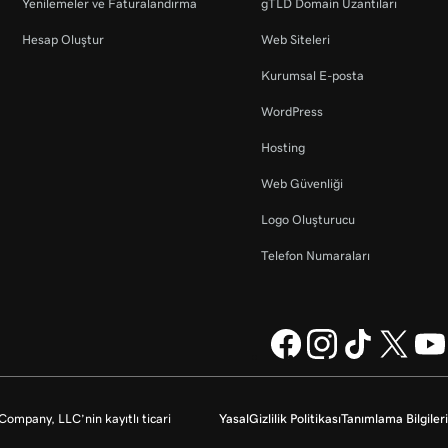
Yenilemeler ve Faturalandırma
gTLD Domain Uzantıları
Hesap Oluştur
Web Siteleri
Kurumsal E-posta
WordPress
Hosting
Web Güvenliği
Logo Oluşturucu
Telefon Numaraları
mpany, LLC’nin kayıtlı ticari
Yasal
Gizlilik Politikası
Tanımlama Bilgileri