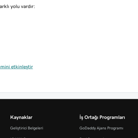
klı yolu vardır:
mini etkinleştir
Kaynaklar
İş Ortağı Programları
Geliştirici Belgeleri
GoDaddy Ajans Programı