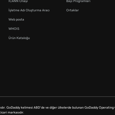
ICANN Onayı
Bayi Programları
İşletme Adı Oluşturma Aracı
Ortaklar
Web posta
WHOIS
Ürün Kataloğu
dır. GoDaddy kelimesi ABD'de ve diğer ülkelerde bulunan GoDaddy Operating Co
icari markasıdır.