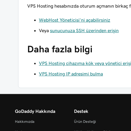
VPS Hosting hesabınızda oturum açmanın birkaç far
WebHost Yöneticisi'ni açabilirsiniz
Veya
sunucunuza SSH üzerinden erişin
Daha fazla bilgi
VPS Hosting cihazıma kök veya yönetici erişi
VPS Hosting IP adresimi bulma
GoDaddy Hakkında
Destek
Hakkımızda
Ürün Desteği