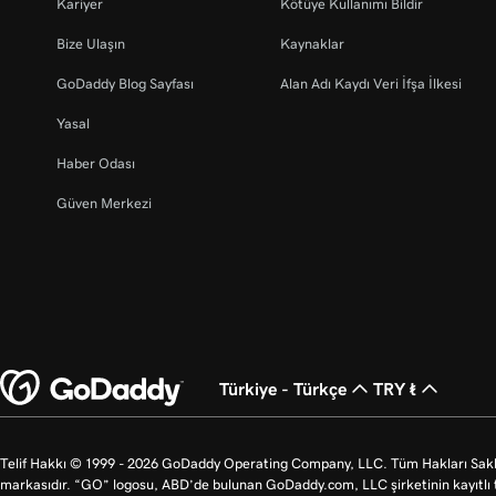
Kariyer
Kötüye Kullanımı Bildir
Bize Ulaşın
Kaynaklar
GoDaddy Blog Sayfası
Alan Adı Kaydı Veri İfşa İlkesi
Yasal
Haber Odası
Güven Merkezi
Türkiye - Türkçe
TRY ₺
Telif Hakkı © 1999 - 2026 GoDaddy Operating Company, LLC. Tüm Hakları Saklı
markasıdır. “GO” logosu, ABD’de bulunan GoDaddy.com, LLC şirketinin kayıtlı t