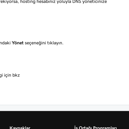
erekiyorsa, hosting hesabınız yoluyla DNS yöneticinize
ındaki
Yönet
seçeneğini tıklayın.
gi için bkz
Kaynaklar
İş Ortağı Programları