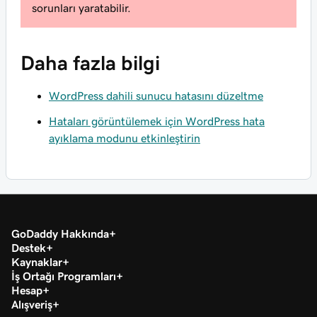
sorunları yaratabilir.
Daha fazla bilgi
WordPress dahili sunucu hatasını düzeltme
Hataları görüntülemek için WordPress hata
ayıklama modunu etkinleştirin
GoDaddy Hakkında
Destek
Kaynaklar
İş Ortağı Programları
Hesap
Alışveriş