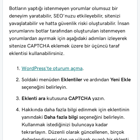
Botların yaptığı istenmeyen yorumlar olumsuz bir
deneyim yaratabilir, SEO’nuzu etkileyebilir, sitenizi
yavaşlatabilir ve hatta güvenlik riski oluşturabilir. İnsan
yorumlarını botlar tarafından oluşturulan istenmeyen
yorumlardan ayırmak için aşağıdaki adımları izleyerek
sitenize CAPTCHA eklemek üzere bir üçüncü taraf
eklentisi kullanabilirsiniz.
WordPress’te oturum açma
.
Soldaki menüden
Eklentiler
ve ardından
Yeni Ekle
seçeneğini belirleyin.
Eklenti ara
kutusuna
CAPTCHA
yazın.
Hakkında daha fazla bilgi edinmek için eklentinin
yanındaki
Daha fazla bilgi
seçeneğini belirleyin.
Kullanmak istediğinizi buluncaya kadar
tekrarlayın. Düzenli olarak güncellenen, birçok
değerlendirmesi olan ve yüksek puanlı bir eklenti