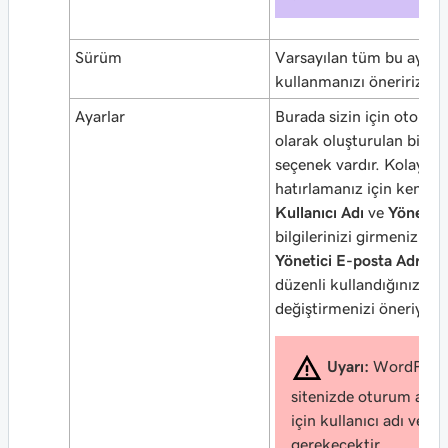
Sürüm
Varsayılan tüm bu ayarla
kullanmanızı öneririz.
Ayarlar
Burada sizin için otomat
olarak oluşturulan birço
seçenek vardır. Kolay
hatırlamanız için kendi
Y
Kullanıcı Adı
ve
Yönetici 
bilgilerinizi girmenizi ve
Yönetici E-posta Adresi
b
düzenli kullandığınız bir
değiştirmenizi öneriyoru
Uyarı:
WordPres
sitenizde oturum açm
için kullanıcı adı ve şif
gerekecektir.