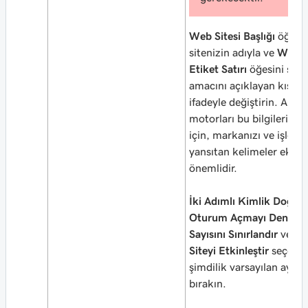
Web Sitesi Başlığı
öğesin
sitenizin adıyla ve
Web Si
Etiket Satırı
öğesini siten
amacını açıklayan kısa b
ifadeyle değiştirin. Aram
motorları bu bilgileri kul
için, markanızı ve işletm
yansıtan kelimeler ekle
önemlidir.
İki Adımlı Kimlik Doğru
Oturum Açmayı Denem
Sayısını Sınırlandır
ve
Ço
Siteyi Etkinleştir
seçenek
şimdilik varsayılan ayarl
bırakın.