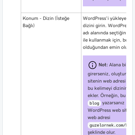
Konum - Dizin (İsteğe
WordPress'i yükleyeceği
Bağlı)
dizini girin. WordPress’i
adı alanında seçtiğiniz a
ile kullanmak için, bu al
olduğundan emin olun.
Not:
Alana bir ke
girerseniz, oluşturaca
sitenin web adresi (UR
bu kelimeyi dizinin ad
ekler. Örneğin, bu ala
yazarsanız
blog
WordPress web siteni
web adresi
guzelornek.com/blo
şeklinde olur.