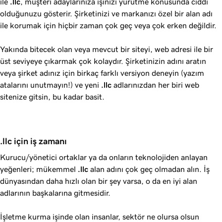
ile
.llc
, müşteri adaylarınıza işinizi yürütme konusunda ciddi
olduğunuzu gösterir. Şirketinizi ve markanızı özel bir alan adı
ile korumak için hiçbir zaman çok geç veya çok erken değildir.
Yakında bitecek olan veya mevcut bir siteyi, web adresi ile bir
üst seviyeye çıkarmak çok kolaydır. Şirketinizin adını aratın
veya şirket adınız için birkaç farklı versiyon deneyin (yazım
atalarını unutmayın!) ve yeni
.llc
adlarınızdan her biri web
sitenize gitsin, bu kadar basit.
.llc için iş zamanı
Kurucu/yönetici ortaklar ya da onların teknolojiden anlayan
yeğenleri; mükemmel
.llc
alan adını çok geç olmadan alın. İş
dünyasından daha hızlı olan bir şey varsa, o da en iyi alan
adlarının başkalarına gitmesidir.
İşletme kurma işinde olan insanlar, sektör ne olursa olsun