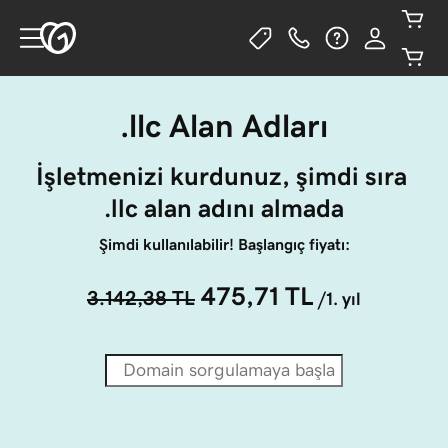
.llc Alan Adları
İşletmenizi kurdunuz, şimdi sıra 
.llc alan adını almada
Şimdi kullanılabilir! Başlangıç fiyatı:
475,71 TL
3.142,38 TL
/1. yıl