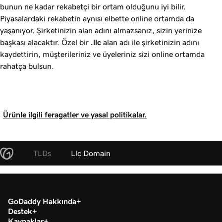
bunun ne kadar rekabetçi bir ortam olduğunu iyi bilir.
Piyasalardaki rekabetin aynısı elbette online ortamda da
yaşanıyor. Şirketinizin alan adını almazsanız, sizin yerinize
başkası alacaktır. Özel bir
.llc
alan adı ile şirketinizin adını
kaydettirin, müşterileriniz ve üyeleriniz sizi online ortamda
rahatça bulsun.
Ürünle ilgili feragatler ve yasal politikalar.
TLDs
Llc Domain
GoDaddy Hakkında
Destek
Kaynaklar