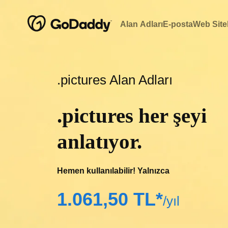
Alan Adları
E-posta
Web Sitel
.pictures Alan Adları
.pictures her şeyi
anlatıyor.
Hemen kullanılabilir! Yalnızca
‪1.061,50 TL*‬
/yıl