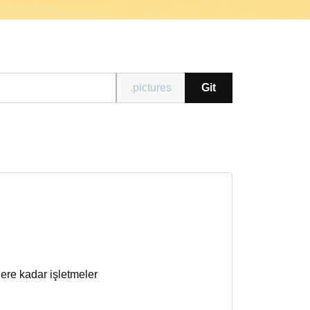
.pictures
Git
tlere kadar işletmeler