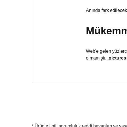
Anında fark edilecek 
Mükemmel
Web'e gelen yüzlerce
olmamıştı.
.pictures
*
Ürünle ilgili sorumluluk reddi beyanları ve yasal