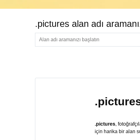
.pictures alan adı araman
.picture
.pictures
, fotoğrafç
için harika bir alan s