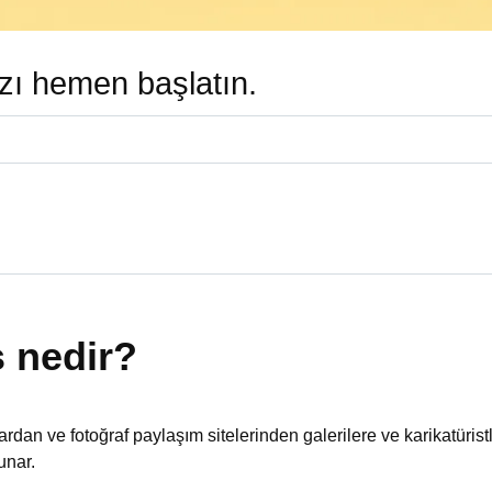
ızı hemen başlatın.
s nedir?
ılardan ve fotoğraf paylaşım sitelerinden galerilere ve karikatüris
unar.