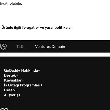
fiyatı olabilir.
Ürünle ilgili feragatler ve yasal politikalar.
TLDs
Ventures Domain
GoDaddy Hakkında
Destek
Kaynaklar
İş Ortağı Programları
Hesap
Alışveriş