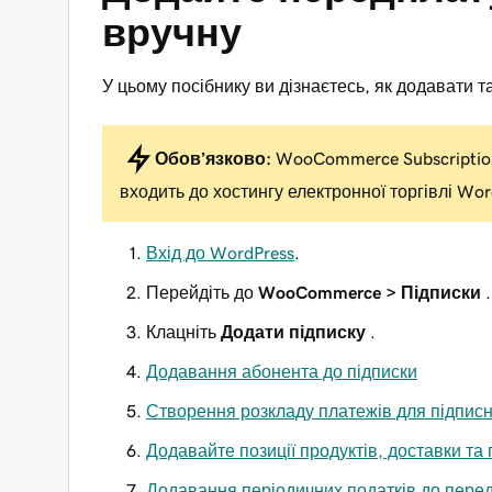
вручну
У цьому посібнику ви дізнаєтесь, як додавати т
Обов’язково:
WooCommerce Subscriptio
входить до хостингу електронної торгівлі Wor
Вхід до WordPress
.
Перейдіть до
WooCommerce > Підписки
.
Клацніть
Додати підписку
.
Додавання абонента до підписки
Створення розкладу платежів для підпис
Додавайте позиції продуктів, доставки та 
Додавання періодичних податків до пере