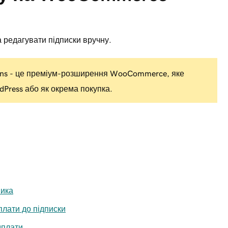
а редагувати підписки вручну.
ns - це преміум-розширення WooCommerce, яке
dPress або як окрема покупка.
ника
плати до підписки
дплати