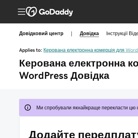
Довідковий центр
|
Довідка
Інструкції
Від
Applies to:
Керована електронна комерція для Word
Керована електронна к
WordPress
Довідка
Ми спробували якнайкраще перекласти цю 
Додайте передплат