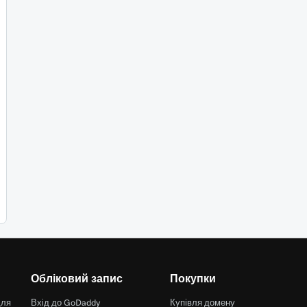
Обліковий запис
Покупки
для
Вхід до GoDaddy
Купівля домену