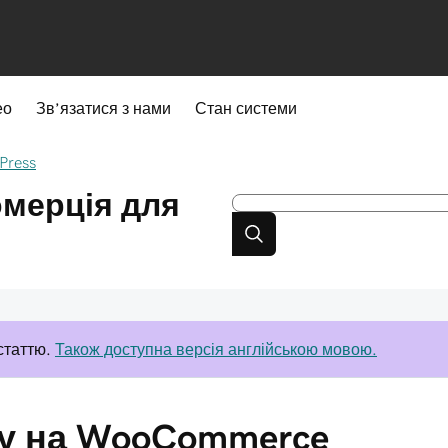
ео
Зв’язатися з нами
Стан системи
Press
омерція для
статтю.
Також доступна версія англійською мовою.
у на WooCommerce