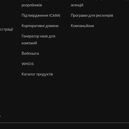
розробників
агенцій
Підтвердження ICANN
Програми для реселерів
Корпоративні домени
Компаньйони
єстрації
Генератор назв для
компаній
Вебпошта
WHOIS
Каталог продуктів