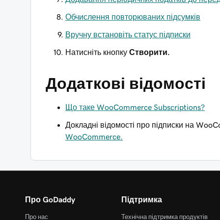
Обчислення повторюваних підсумків
Вручну встановіть статус підписки
Натисніть кнопку
Створити.
Додаткові відомості
Що таке WooCommerce Subscriptions?
Докладні відомості про підписки на Woo
WooCommerce.
Про GoDaddy
Підтримка
Про нас
Технічна підтримка продуктів