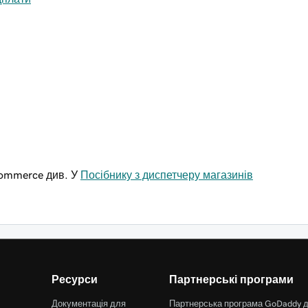
Commerce див. У
Посібнику з диспетчеру магазинів
Ресурси
Партнерські програми
Документація для
Партнерська програма GoDaddy 