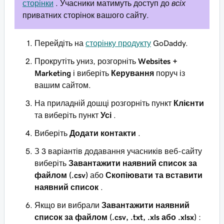
сторінки
. Учасники матимуть доступ до
всіх
приватних сторінок вашого сайту.
Перейдіть на
сторінку продукту
GoDaddy.
Прокрутіть униз, розгорніть
Websites +
Marketing
і виберіть
Керування
поруч із
вашим сайтом.
На приладній дошці розгорніть пункт
Клієнти
та виберіть пункт
Усі
.
Виберіть
Додати контакти
.
З 3 варіантів додавання учасників веб-сайту
виберіть
Завантажити наявний список за
файлом (.csv)
або
Скопіювати та вставити
наявний список
.
Якщо ви вибрали
Завантажити наявний
список за файлом (.csv, .txt, .xls або .xlsx)
: