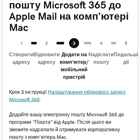
пошту Microsoft 365 до
Apple Mail на комп’ютері
Mac
Створити
Відновити
Додати на
Надіслати
Подальші
адресу
адресу
комп’ютер/
пошту
дії
мобільний
пристрій
Крок 3 інструкції
Налаштування облікового запису
Microsoft 365
.
Додайте вашу електронну пошту Microsoft 365 до
програми "Пошта" від Apple. Після цього ви
зможете надсилати й отримувати корпоративну
пошту з комп’ютера Mac.