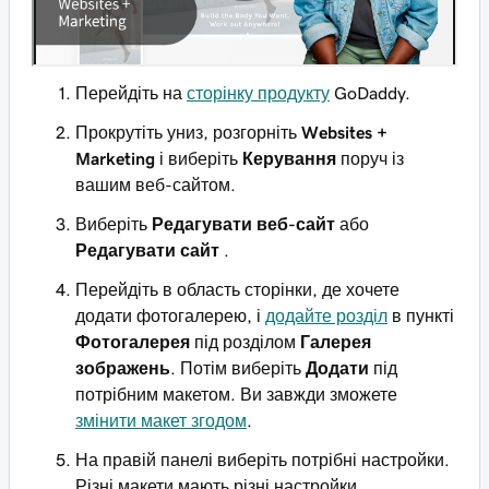
Перейдіть на
сторінку продукту
GoDaddy.
Прокрутіть униз, розгорніть
Websites +
Marketing
і виберіть
Керування
поруч із
вашим веб-сайтом.
Виберіть
Редагувати веб-сайт
або
Редагувати сайт
.
Перейдіть в область сторінки, де хочете
додати фотогалерею, і
додайте розділ
в пункті
Фотогалерея
під розділом
Галерея
зображень
. Потім виберіть
Додати
під
потрібним макетом. Ви завжди зможете
змінити макет згодом
.
На правій панелі виберіть потрібні настройки.
Різні макети мають різні настройки.