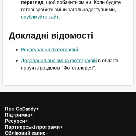
перегляд
, щоб побачити зміни. Коли будете
готові зробити зміни загальнодоступними,
опублікуйте сайт
.
Докладні відомості
Редагування фотографій
.
Додавання або зміна фотографій
в області
поруч із розділом "Фотогалерея".
Про GoDaddy
Підтримка
Ресурси
Партнерські програми
Обліковий запис