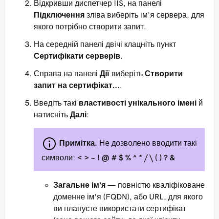
Відкривши диспетчер IIS, на панелі
Підключення
зліва виберіть ім’я сервера, для
якого потрібно створити запит.
На середній панелі двічі клацніть пункт
Сертифікати серверів
.
Справа на панелі
Дії
виберіть
Створити
запит на сертифікат...
.
Введіть такі
властивості унікального імені
й
натисніть
Далі
:
Примітка.
Не дозволено вводити такі
символи:
< > ~ ! @ # $ % ^ * / \ ( ) ? &
Загальне ім'я
— повністю кваліфіковане
доменне ім'я (FQDN), або URL, для якого
ви плануєте використати сертифікат