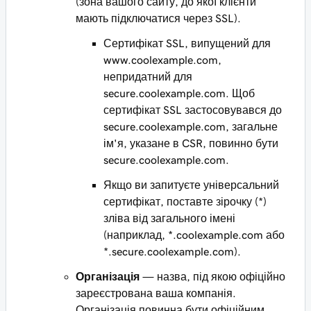
(зона вашого сайту, до якої клієнти
мають підключатися через SSL).
Сертифікат SSL, випущений для
www.coolexample.com
,
непридатний для
secure.coolexample.com
. Щоб
сертифікат SSL застосовувався до
secure.coolexample.com
, загальне
ім'я, указане в CSR, повинно бути
secure.coolexample.com
.
Якщо ви запитуєте універсальний
сертифікат, поставте зірочку (*)
зліва від загального імені
(наприклад,
*.coolexample.com
або
*.secure.coolexample.com
).
Організація
— назва, під якою офіційно
зареєстрована ваша компанія.
Організація повинна бути офіційним