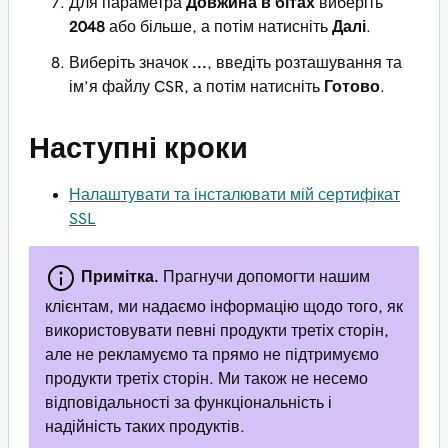
Для параметра
Довжина в бітах
виберіть
2048
або більше, а потім натисніть
Далі
.
Виберіть значок
...
, введіть розташування та
ім’я файлу CSR, а потім натисніть
Готово
.
Наступні кроки
Налаштувати та інсталювати мій сертифікат
SSL
Примітка.
Прагнучи допомогти нашим
клієнтам, ми надаємо інформацію щодо того, як
використовувати певні продукти третіх сторін,
але не рекламуємо та прямо не підтримуємо
продукти третіх сторін. Ми також не несемо
відповідальності за функціональність і
надійність таких продуктів.