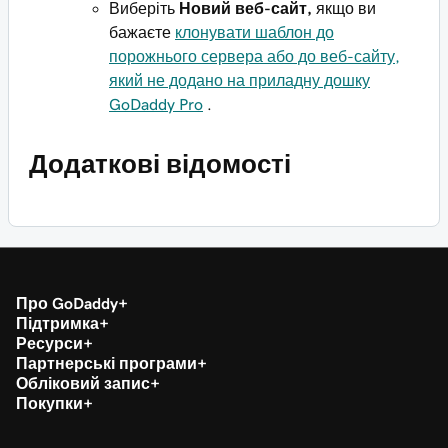
Виберіть
Новий веб-сайт,
якщо ви
бажаєте
клонувати шаблон до
порожнього сервера або до веб-сайту,
який не додано на приладну дошку
GoDaddy Pro
.
Додаткові відомості
Про GoDaddy
Підтримка
Ресурси
Партнерські програми
Обліковий запис
Покупки