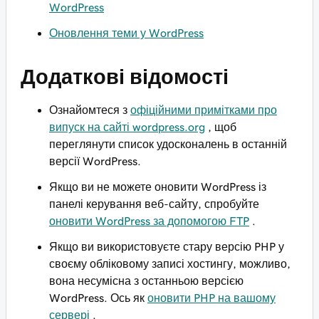
WordPress
Оновлення теми у WordPress
Додаткові відомості
Ознайомтеся з
офіційними примітками про
випуск на сайті wordpress.org
, щоб
переглянути список удосконалень в останній
версії WordPress.
Якщо ви не можете оновити WordPress із
панелі керування веб-сайту, спробуйте
оновити WordPress за допомогою FTP
.
Якщо ви використовуєте стару версію PHP у
своєму обліковому записі хостингу, можливо,
вона несумісна з останньою версією
WordPress. Ось як
оновити PHP на вашому
сервері
.